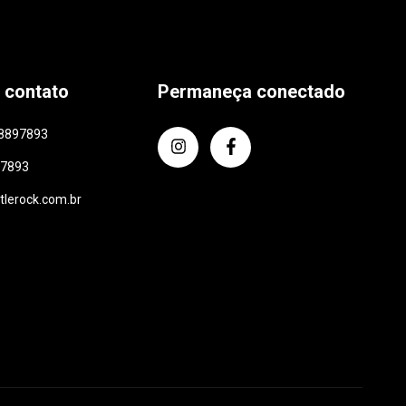
 contato
Permaneça conectado
8897893
97893
ttlerock.com.br