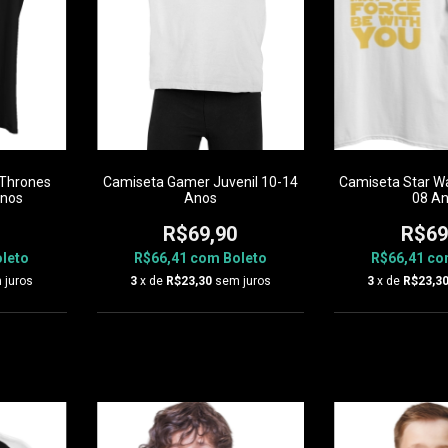
Thrones
Camiseta Gamer Juvenil 10-14
Camiseta Star War
Anos
Anos
08 A
R$69,90
R$69
leto
R$66,41
com
Boleto
R$66,41
co
 juros
3
x de
R$23,30
sem juros
3
x de
R$23,3