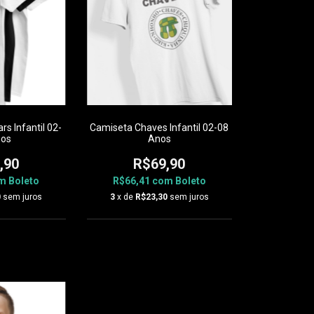
s Infantil 02-
Camiseta Chaves Infantil 02-08
nos
Anos
,90
R$69,90
m
Boleto
R$66,41
com
Boleto
0
sem juros
3
x de
R$23,30
sem juros