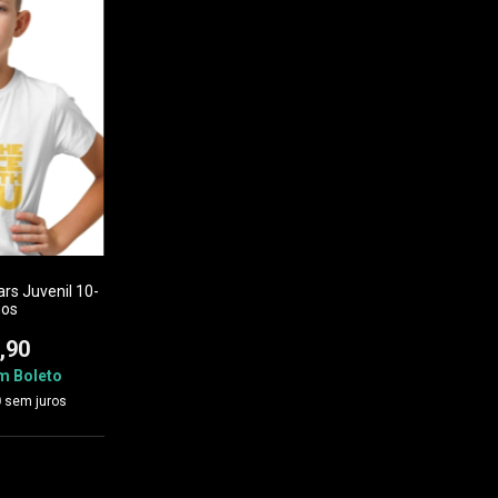
rs Juvenil 10-
nos
,90
m
Boleto
0
sem juros