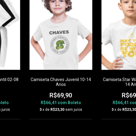
ntil 02-08
Camiseta Chaves Juvenil 10-14
Camiseta Star Wa
Anos
14 A
R$69,90
R$69
leto
R$66,41
com
Boleto
R$66,41
co
 juros
3
x de
R$23,30
sem juros
3
x de
R$23,3