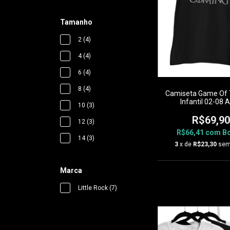
Tamanho
2 (4)
4 (4)
6 (4)
8 (4)
Camiseta Game Of 
Infantil 02-08 
10 (3)
R$69,90
12 (3)
R$66,41
com
Bo
14 (3)
3
x de
R$23,30
sem
Marca
Little Rock (7)