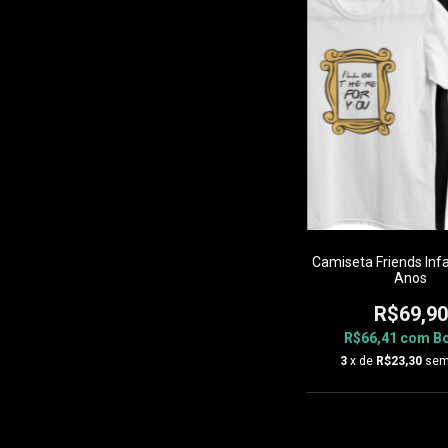
Camiseta Friends Infa
Anos
R$69,90
R$66,41
com
Bo
3
x de
R$23,30
sem