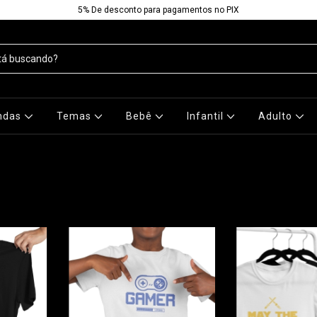
5% De desconto para pagamentos no PIX
ndas
Temas
Bebê
Infantil
Adulto