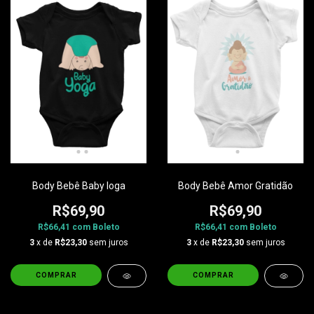
Body Bebê Baby Ioga
Body Bebê Amor Gratidão
R$69,90
R$69,90
R$66,41
com
Boleto
R$66,41
com
Boleto
3
x de
R$23,30
sem juros
3
x de
R$23,30
sem juros
COMPRAR
COMPRAR