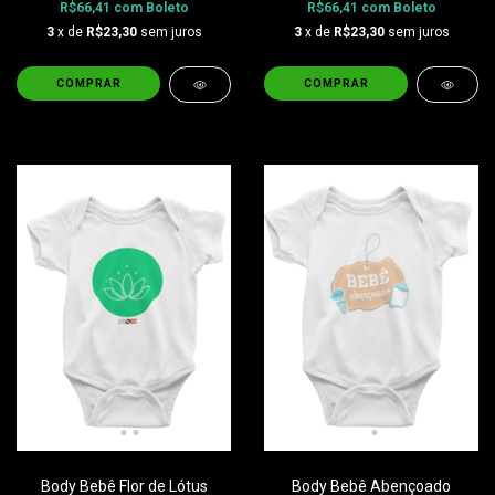
R$66,41
com
Boleto
R$66,41
com
Boleto
3
x de
R$23,30
sem juros
3
x de
R$23,30
sem juros
COMPRAR
COMPRAR
Body Bebê Flor de Lótus
Body Bebê Abençoado