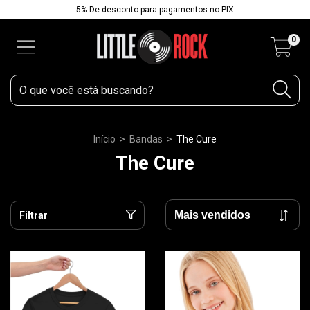
5% De desconto para pagamentos no PIX
0
Início
>
Bandas
>
The Cure
The Cure
Filtrar