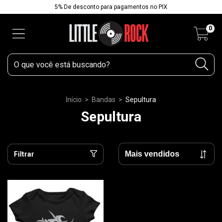
5% De desconto para pagamentos no PIX
0
Início
>
Bandas
>
Sepultura
Sepultura
Filtrar