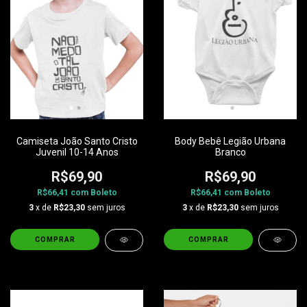
Camiseta João Santo Cristo
Body Bebê Legião Urbana
Juvenil 10-14 Anos
Branco
R$69,90
R$69,90
R$66,41
com
Boleto
R$66,41
com
Boleto
3
x de
R$23,30
sem juros
3
x de
R$23,30
sem juros
COMPRAR
COMPRAR