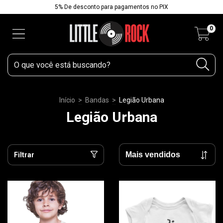
5% De desconto para pagamentos no PIX
0
Início
>
Bandas
>
Legião Urbana
Legião Urbana
Filtrar