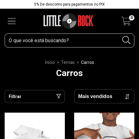
5% De desconto para pagamentos no PIX
0
Início
>
Temas
>
Carros
Carros
Filtrar