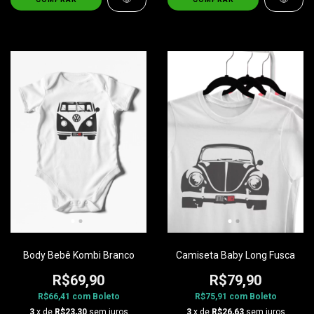
Body Bebê Kombi Branco
Camiseta Baby Long Fusca
R$69,90
R$79,90
R$66,41
com
Boleto
R$75,91
com
Boleto
3
x de
R$23,30
sem juros
3
x de
R$26,63
sem juros