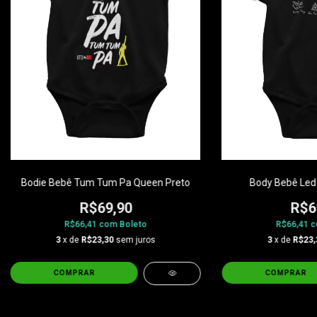
Bodie Bebê Tum Tum Pa Queen Preto
Body Bebê Led 
R$69,90
R$6
R$66,41
com
Boleto
R$66,41
c
3
x de
R$23,30
sem juros
3
x de
R$23,
COMPRAR
COMPRAR