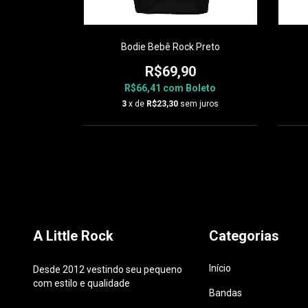
s Preto
Bodie Bebê Rock Preto
0
R$69,90
oleto
R$66,41
com
Boleto
 juros
3
x de
R$23,30
sem juros
A Little Rock
Categorias
Início
Desde 2012 vestindo seu pequeno
com estilo e qualidade
Bandas