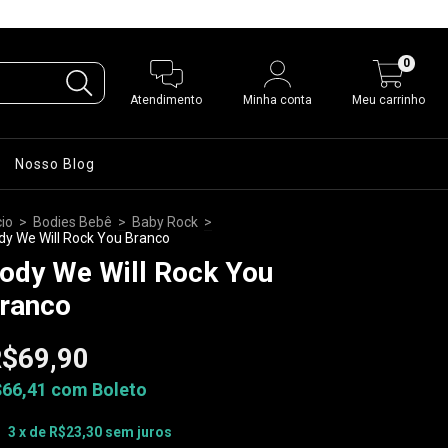
0
Atendimento
Minha conta
Meu carrinho
Nosso Blog
cio
>
Bodies Bebê
>
Baby Rock
>
dy We Will Rock You Branco
ody We Will Rock You
ranco
$69,90
$66,41
com
Boleto
3
x de
R$23,30
sem juros