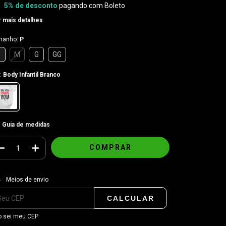
5% de desconto
pagando com Boleto
 mais detalhes
manho:
P
P
M
G
GG
:
Body Infantil Branco
Guia de medidas
regas para o CEP:
ALTERAR CEP
Meios de envio
CALCULAR
 sei meu CEP