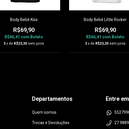
Body Bebê Kiss
Body Bebê Little Rocker
R$69,90
R$69,90
R$66,41
com
Boleto
R$66,41
com
Boleto
3
x de
R$23,30
sem juros
3
x de
R$23,30
sem juros
Departamentos
Entre em
Quem somos
552799
Trocas e Devoluções
27 988