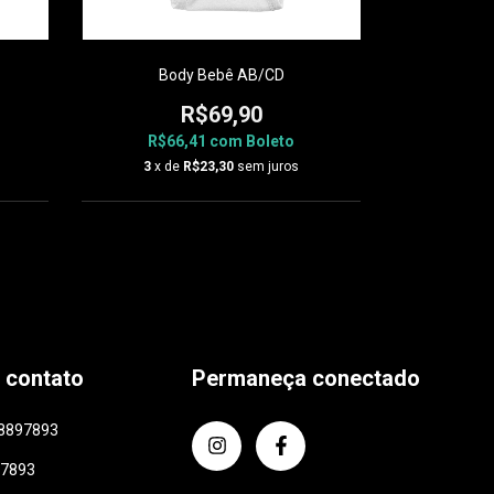
Body Bebê AB/CD
Bod
R$69,90
R$66,41
com
Boleto
R$6
3
x de
R$23,30
sem juros
3
x d
 contato
Permaneça conectado
8897893
97893