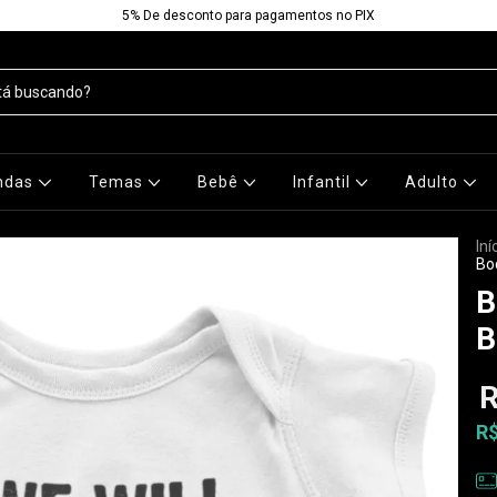
5% De desconto para pagamentos no PIX
ndas
Temas
Bebê
Infantil
Adulto
Iní
Bo
B
B
R
R