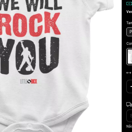
Ver
Ta
Cor
Ent
Não