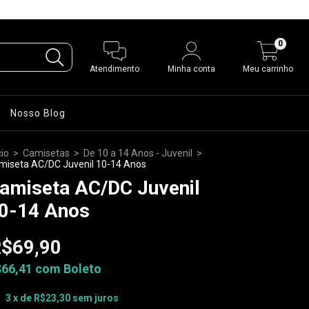
0
Atendimento
Minha conta
Meu carrinho
Nosso Blog
cio
>
Camisetas
>
De 10 a 14 Anos - Juvenil
>
miseta AC/DC Juvenil 10-14 Anos
amiseta AC/DC Juvenil
0-14 Anos
$69,90
$66,41
com
Boleto
3
x de
R$23,30
sem juros