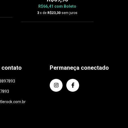
R$66,41
com
Boleto
R$6
3
x de
R$23,30
sem juros
3
x d
 contato
Permaneça conectado
8897893
97893
ttlerock.com.br