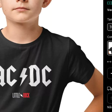
Ver
Ta
1
Cor
Ent
Não