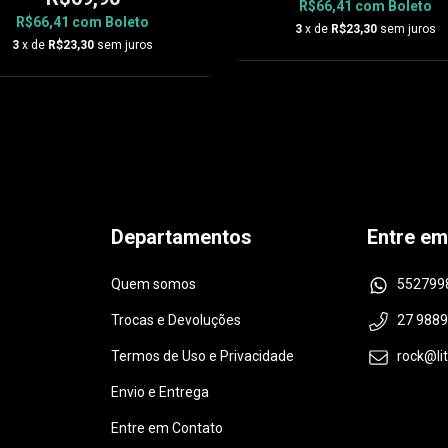
R$66,41
com
Boleto
R$66,41
com
Boleto
3
x de
R$23,30
sem juros
3
x de
R$23,30
sem juros
Departamentos
Entre em
Quem somos
552799
Trocas e Devoluções
27 988
Termos de Uso e Privacidade
rock@li
Envio e Entrega
Entre em Contato