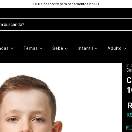
5% De desconto para pagamentos no PIX
ndas
Temas
Bebê
Infantil
Adulto
Iní
Ca
C
1
R
R