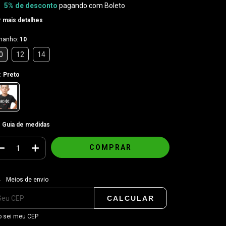
5% de desconto
pagando com Boleto
 mais detalhes
manho:
10
0
12
14
:
Preto
Guia de medidas
regas para o CEP:
ALTERAR CEP
Meios de envio
CALCULAR
 sei meu CEP