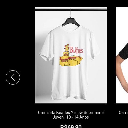
uvenil 10 - 14
Camiseta Beatles Yellow Submarine
Cami
Juvenil 10 - 14 Anos
0
R$69,90