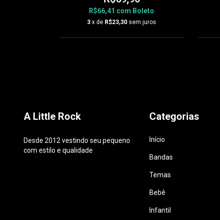
oleto
R$66,41
com
Boleto
 juros
3
x de
R$23,30
sem juros
A Little Rock
Categorias
Início
Desde 2012 vestindo seu pequeno
com estilo e qualidade
Bandas
Temas
Bebê
Infantil