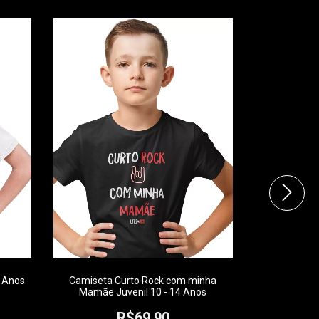
4 Anos
Camiseta Curto Rock com minha
Camiseta W
Mamãe Juvenil 10 - 14 Anos
Juve
R$69,90