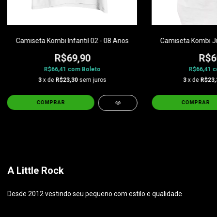
Camiseta Kombi Infantil 02 - 08 Anos
Camiseta Kombi Ju
R$69,90
R$6
R$66,41
com
Boleto
R$66,41
c
3
x de
R$23,30
sem juros
3
x de
R$23,
COMPRAR
COMPRAR
A Little Rock
Desde 2012 vestindo seu pequeno com estilo e qualidade