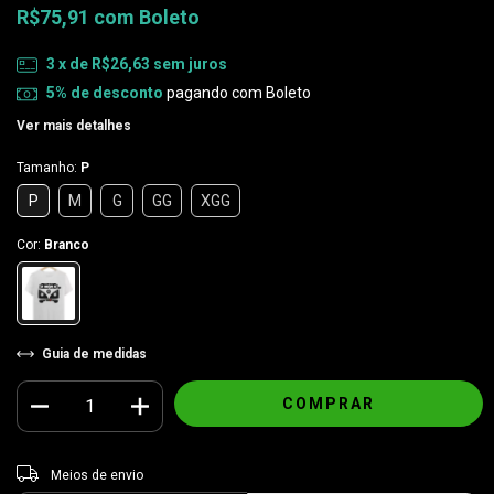
R$75,91
com
Boleto
3
x de
R$26,63
sem juros
5% de desconto
pagando com Boleto
Ver mais detalhes
Tamanho:
P
P
M
G
GG
XGG
Cor:
Branco
Guia de medidas
Entregas para o CEP:
ALTERAR CEP
Meios de envio