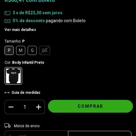
3
x de
R$23,30
sem juros
5% de desconto
pagando com Boleto
Ver mais detalhes
Tamanho:
P
P
M
G
GG
Cor:
Body Infantil Preto
Guia de medidas
Entregas para o CEP:
ALTERAR CEP
Meios de envio