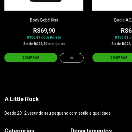
Body Bebê Kiss
Bodie AC
R$69,90
R$6
R$66,41
com
Boleto
R$66,41
c
3
x de
R$23,30
sem juros
3
x de
R$23,
COMPRAR
COMPRAR
A Little Rock
Desde 2012 vestindo seu pequeno com estilo e qualidade
Categorias
Departamentos