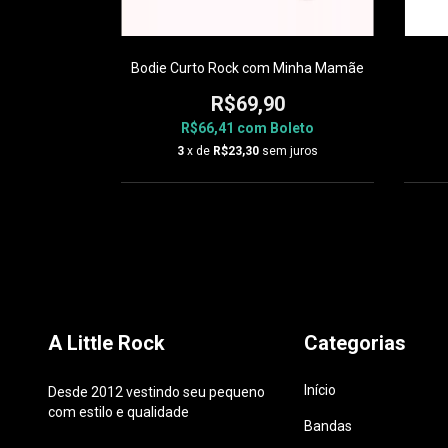
 Rocker
Bodie Curto Rock com Minha Mamãe
0
R$69,90
oleto
R$66,41
com
Boleto
 juros
3
x de
R$23,30
sem juros
A Little Rock
Categorias
Início
Desde 2012 vestindo seu pequeno
com estilo e qualidade
Bandas