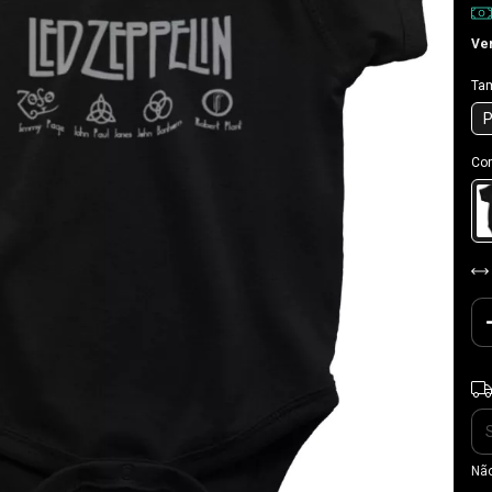
Ver
Ta
Cor
Ent
Não