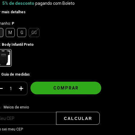
5% de desconto
pagando com Boleto
 mais detalhes
manho:
P
P
M
G
GG
:
Body Infantil Preto
Guia de medidas
regas para o CEP:
ALTERAR CEP
Meios de envio
CALCULAR
 sei meu CEP