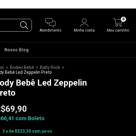
0
Atendimento
Minha conta
Meu carrinho
Nosso Blog
cio
>
Bodies Bebê
>
Baby Rock
>
dy Bebê Led Zeppelin Preto
ody Bebê Led Zeppelin
reto
$69,90
$66,41
com
Boleto
3
x de
R$23,30
sem juros