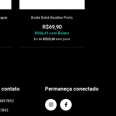
Papai
Bodie Bebê Beatles Preto
Body We 
R$69,90
R$66,41
com
Boleto
R$6
3
x de
R$23,30
sem juros
3
x d
 contato
Permaneça conectado
8897893
97893