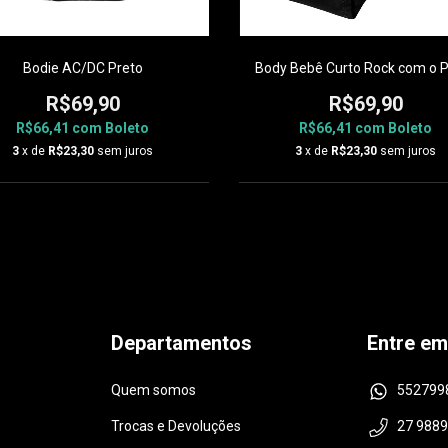
Bodie AC/DC Preto
Body Bebê Curto Rock com o 
R$69,90
R$69,90
R$66,41
com
Boleto
R$66,41
com
Boleto
3
x de
R$23,30
sem juros
3
x de
R$23,30
sem juros
Departamentos
Entre em
Quem somos
552799
Trocas e Devoluções
27 988