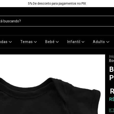
5% De desconto para pagamentos no PIX
ndas
Temas
Bebê
Infantil
Adulto
Iní
Bo
B
P
R
R