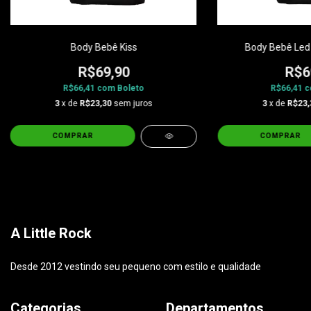
Body Bebê Kiss
Body Bebê Led 
R$69,90
R$6
R$66,41
com
Boleto
R$66,41
c
3
x de
R$23,30
sem juros
3
x de
R$23,
COMPRAR
COMPRAR
A Little Rock
Desde 2012 vestindo seu pequeno com estilo e qualidade
Categorias
Departamentos