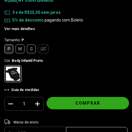
3
x de
R$23,30
sem juros
5% de desconto
pagando com Boleto
Ver mais detalhes
Tamanho:
P
P
M
G
GG
Cor:
Body Infantil Preto
Guia de medidas
Entregas para o CEP:
ALTERAR CEP
Meios de envio