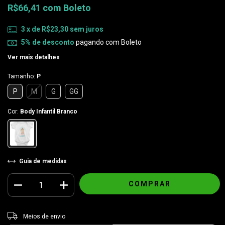
R$66,41
com
Boleto
3
x de
R$23,30
sem juros
5% de desconto
pagando com Boleto
Ver mais detalhes
Tamanho:
P
P
M
G
GG
Cor:
Body Infantil Branco
Guia de medidas
Entregas para o CEP:
ALTERAR CEP
Meios de envio