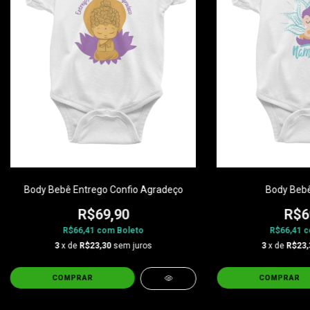
Body Bebê Entrego Confio Agradeço
Body Beb
R$69,90
R$6
R$66,41
com
Boleto
R$66,41
c
3
x de
R$23,30
sem juros
3
x de
R$23,
COMPRAR
COMPRAR