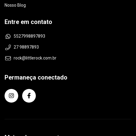
Nosso Blog
Entre em contato
5527998897893
27 98897893
rock@littlerock.com.br
Permaneça conectado