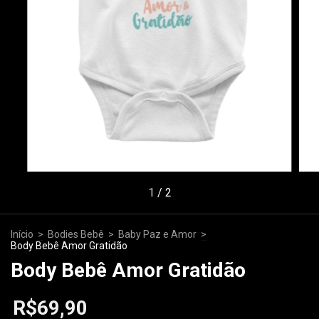
1
/
2
Início
>
Bodies Bebê
>
Baby Paz e Amor
>
Body Bebê Amor Gratidão
Body Bebê Amor Gratidão
R$69,90