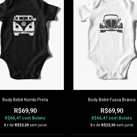
Body Bebê Kombi Preta
Body Bebê Fusca Branco
R$69,90
R$69,90
R$66,41
com
Boleto
R$66,41
com
Boleto
3
x de
R$23,30
sem juros
3
x de
R$23,30
sem juros