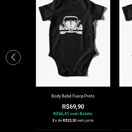
 Gerações
0
oleto
Body Bebê Fusca Preto
 juros
R$69,90
R$66,41
com
Boleto
3
x de
R$23,30
sem juros