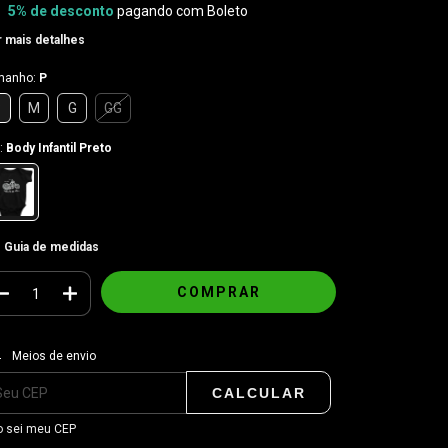
5% de desconto
pagando com Boleto
 mais detalhes
manho:
P
P
M
G
GG
:
Body Infantil Preto
Guia de medidas
regas para o CEP:
ALTERAR CEP
Meios de envio
CALCULAR
 sei meu CEP