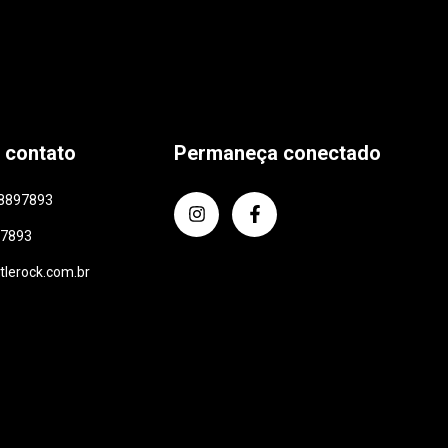
 contato
Permaneça conectado
8897893
97893
ttlerock.com.br