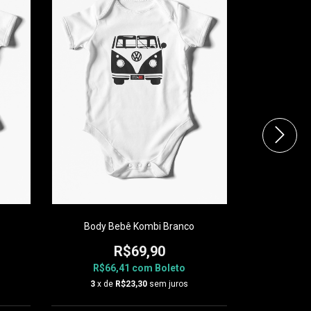
Body Beb
R$6
Body Bebê Kombi Branco
3
x d
R$69,90
R$66,41
com
Boleto
3
x de
R$23,30
sem juros