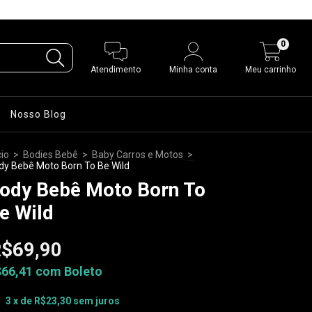
0
Atendimento
Minha conta
Meu carrinho
Nosso Blog
cio
>
Bodies Bebê
>
Baby Carros e Motos
>
dy Bebê Moto Born To Be Wild
ody Bebê Moto Born To
e Wild
$69,90
$66,41
com
Boleto
3
x de
R$23,30
sem juros