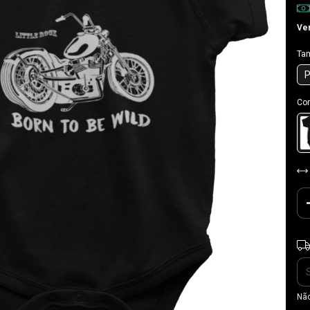
Ver
Ta
Cor
Ent
Não