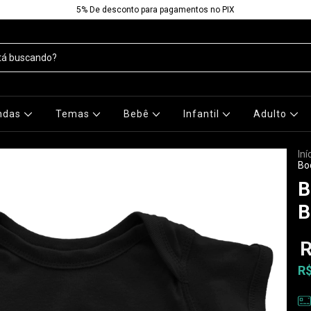
5% De desconto para pagamentos no PIX
ndas
Temas
Bebê
Infantil
Adulto
Iní
Bo
B
B
R
R