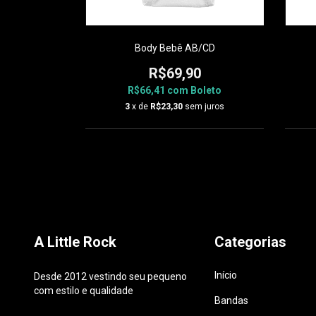
com o Papai
Body Bebê AB/CD
0
R$69,90
oleto
R$66,41
com
Boleto
 juros
3
x de
R$23,30
sem juros
A Little Rock
Categorias
Início
Desde 2012 vestindo seu pequeno
com estilo e qualidade
Bandas