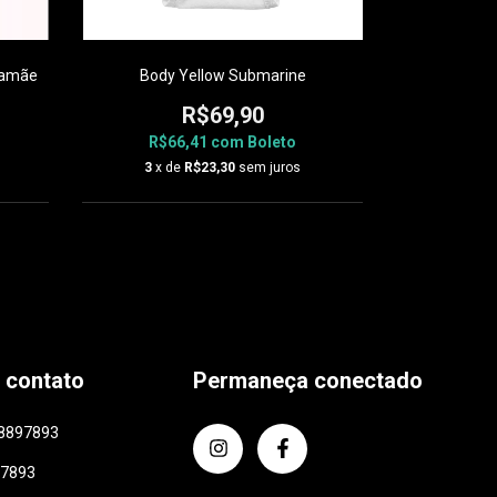
Mamãe
Body Yellow Submarine
Bod
R$69,90
R$66,41
com
Boleto
R$6
3
x de
R$23,30
sem juros
3
x d
 contato
Permaneça conectado
8897893
97893