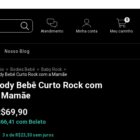
0
Atendimento
Minha conta
Meu carrinho
Nosso Blog
cio
>
Bodies Bebê
>
Baby Rock
>
dy Bebê Curto Rock com a Mamãe
ody Bebê Curto Rock com
 Mamãe
$69,90
$66,41
com
Boleto
3
x de
R$23,30
sem juros