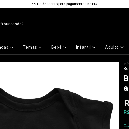
5% De desconto para pagamentos no PIX
ndas
Temas
Bebê
Infantil
Adulto
Iní
Bo
B
a
R
R