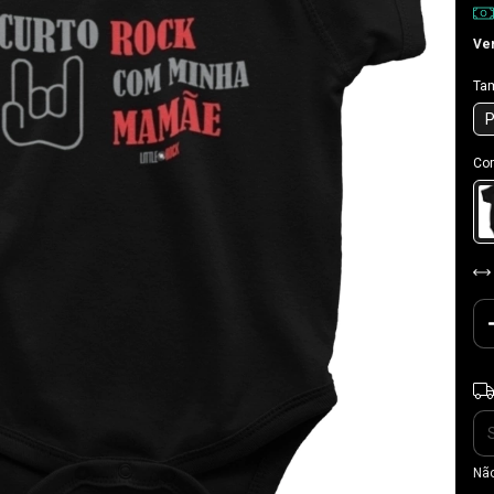
Ver
Ta
Cor
Ent
Não