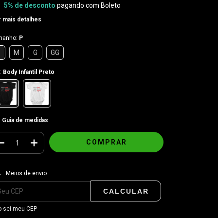
5% de desconto
pagando com Boleto
 mais detalhes
manho:
P
P
M
G
GG
:
Body Infantil Preto
Guia de medidas
regas para o CEP:
ALTERAR CEP
Meios de envio
CALCULAR
 sei meu CEP