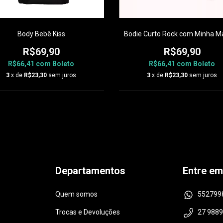
Body Bebê Kiss
Bodie Curto Rock com Minha 
R$69,90
R$69,90
R$66,41
com
Boleto
R$66,41
com
Boleto
3
x de
R$23,30
sem juros
3
x de
R$23,30
sem juros
Departamentos
Entre em
Quem somos
552799
Trocas e Devoluções
27 988