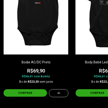
Bodie AC/DC Preto
Body Bebê Led 
R$69,90
R$6
R$66,41
com
Boleto
R$66,41
c
3
x de
R$23,30
sem juros
3
x de
R$23,
COMPRAR
COMPRAR