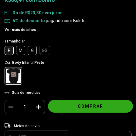
3
x de
R$23,30
sem juros
5% de desconto
pagando com Boleto
Ver mais detalhes
Tamanho:
P
P
M
G
GG
Cor:
Body Infantil Preto
Guia de medidas
Entregas para o CEP:
ALTERAR CEP
Meios de envio